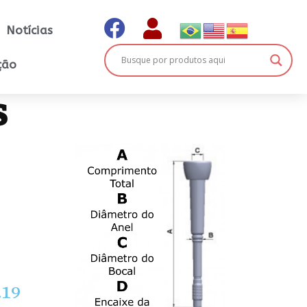
Notícias
ção
S
.19