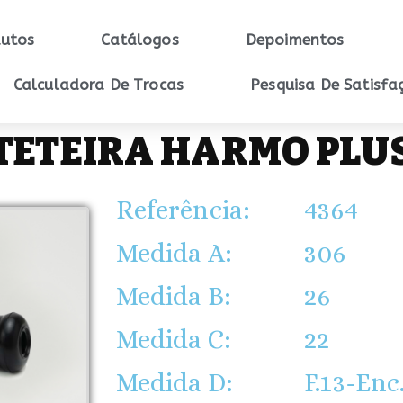
utos
Catálogos
Depoimentos
Calculadora De Trocas
Pesquisa De Satisfa
TETEIRA HARMO PLU
Referência:
4364
Medida A:
306
Medida B:
26
Medida C:
22
Medida D:
F.13-Enc